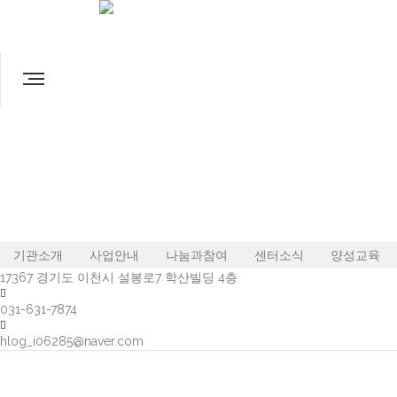
✔
게시물을 뷰어로 보기
List
Zine
Gallery
List of Articles
번호
제목
글쓴이
1
최중증 통합돌봄서비스 '참 귀한 당신' 숲 체험 프로그램 진행
김솔잎
20
목록
Board Pagination
Prev
1
Next
/ 1
GO
기관소개
사업안내
나눔과참여
센터소식
양성교육
17367 경기도 이천시 설봉로7 학산빌딩 4층
031-631-7874
hlog_i06285@naver.com